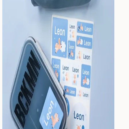
Repas
et
boissons
Repas et boissons
Boîte à goûter
Gourde
Gourde enfant
Pièces de rechange
Chambre
d'enfant