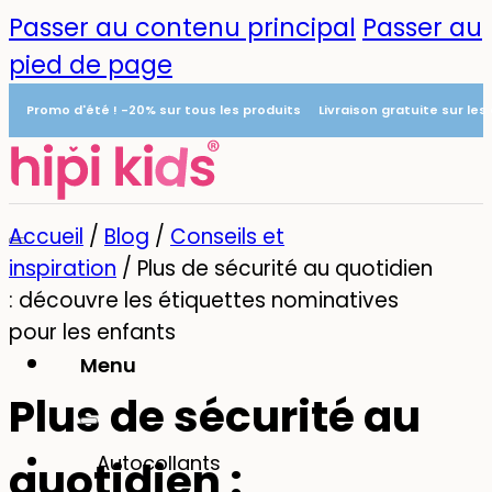
Passer au contenu principal
Passer au
pied de page
Promo d'été ! -20% sur tous les produits
Livraison gratuite sur le
Accueil
/
Blog
/
Conseils et
inspiration
/
Plus de sécurité au quotidien
: découvre les étiquettes nominatives
pour les enfants
Menu
Plus de sécurité au
0
Autocollants
quotidien :