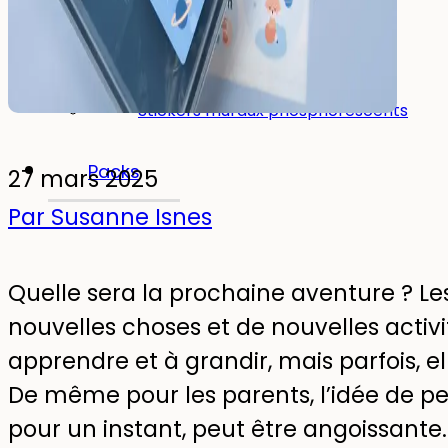
Pour la chambre d'enfant
Stickers muraux
Stickers muraux phosphorescents
Packs
27 mars 2025
Par Susanne Isnes
Quelle sera la prochaine aventure ? Le
nouvelles choses et de nouvelles activit
apprendre et à grandir, mais parfois, el
De même pour les parents, l’idée de p
pour un instant, peut être angoissante