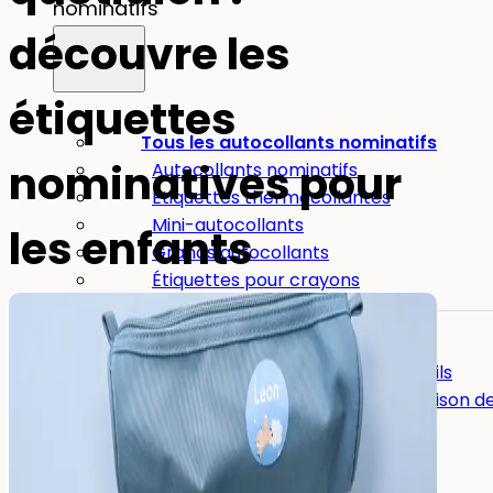
nominatifs
découvre les
étiquettes
Tous les autocollants nominatifs
nominatives pour
Autocollants nominatifs
Étiquettes thermocollantes
Mini-autocollants
les enfants
Grands autocollants
Étiquettes pour crayons
Autres usages :
Autocollants nominatifs pour outils
Autocollants nominatifs pour maison d
retraite