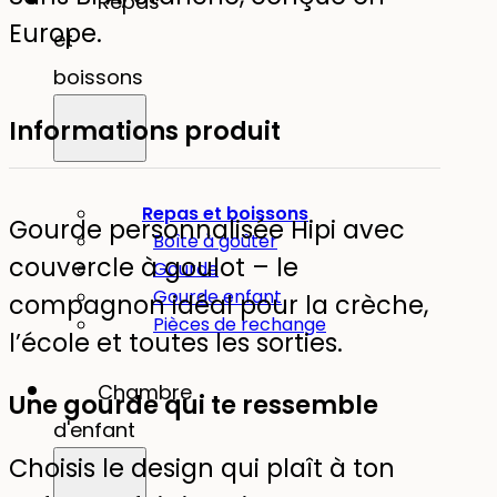
Repas
Europe.
et
boissons
Informations produit
Repas et boissons
Gourde personnalisée Hipi avec
Boîte à goûter
couvercle à goulot – le
Gourde
Gourde enfant
compagnon idéal pour la crèche,
Pièces de rechange
l’école et toutes les sorties.
Chambre
Une gourde qui te ressemble
d'enfant
Choisis le design qui plaît à ton