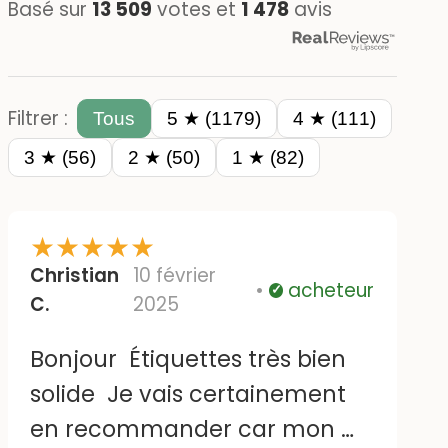
Basé sur
13 509
votes et
1 478
avis
Filtrer :
Tous
5 ★ (1179)
4 ★ (111)
3 ★ (56)
2 ★ (50)
1 ★ (82)
★
★
★
★
★
Christian
10 février
acheteur
Vérifié
C.
2025
Bonjour Étiquettes très bien
solide Je vais certainement
en recommander car mon m