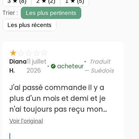
3 ★ (8)
2 ★ (2)
1 ★ (5)
Trier :
Les plus pertinents
Les plus récents
★
☆
☆
☆
☆
Diana
11 juillet
Traduit
acheteur
Vérifié
H.
2026
— Suédois
J'ai passé commande il y a
plus d'un mois et demi et je
n'ai toujours pas reçu mon
colis. Il est bloqué chez UPS et
Voir l'original
scanné sans cesse depuis