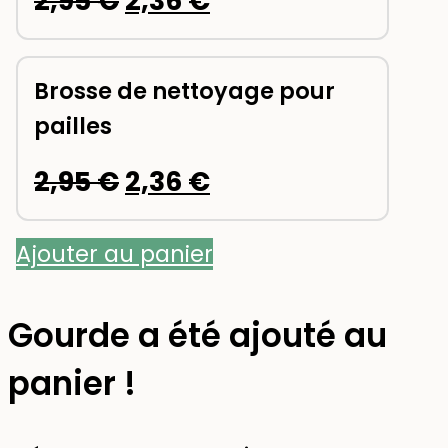
2,95
€
2,36
€
prix
prix
initial
actuel
Brosse de nettoyage pour
pailles
était :
est :
2,95 €.
2,36 €.
Le
Le
2,95
€
2,36
€
prix
prix
Ajouter au panier
initial
actuel
était :
est :
gourde a été ajouté au
2,95 €.
2,36 €.
panier !