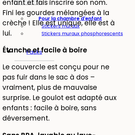
enfant et fais inscrire son nom.
Fini les gourdes mélangées à la
Pour la chambre d'enfant
crèche ! Elle est unique, elle est à
Stickers muraux
lui.
Stickers muraux phosphorescents
Étanche et facile à boire
Packs
Le couvercle est conçu pour ne
pas fuir dans le sac à dos –
vraiment, plus de mauvaise
surprise. Le goulot est adapté aux
enfants : facile à boire, sans
déversement.