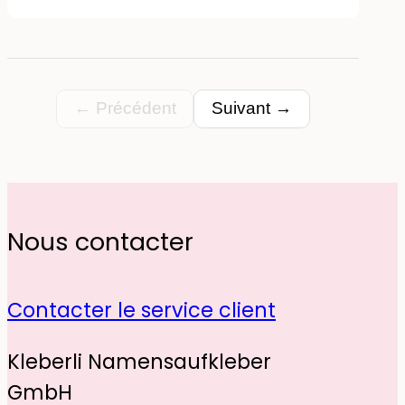
vendeurs d'étiquettes c'est sa
taille qui est juste parfaite, pas
trop grandes qui tiennent sur
tous supports !
← Précédent
Suivant →
Nous contacter
Contacter le service client
Kleberli Namensaufkleber
GmbH