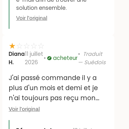
toutes les autres entreprises.
solution ensemble.
Je ne recommande pas
Voir l'original
Lappelit ! Je ne commanderai
plus jamais chez eux.
★
☆
☆
☆
☆
Diana
11 juillet
Traduit
acheteur
Vérifié
H.
2026
— Suédois
J'ai passé commande il y a
plus d'un mois et demi et je
n'ai toujours pas reçu mon
colis. Il est bloqué chez UPS et
Voir l'original
scanné sans cesse depuis
plus d'un mois, mais il n'est