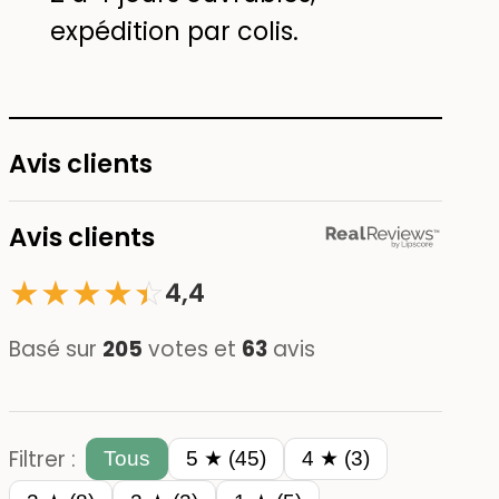
expédition par colis.
Avis clients
Avis clients
★
★
★
★
☆
★
4,4
Basé sur
205
votes et
63
avis
Filtrer :
Tous
5 ★ (45)
4 ★ (3)