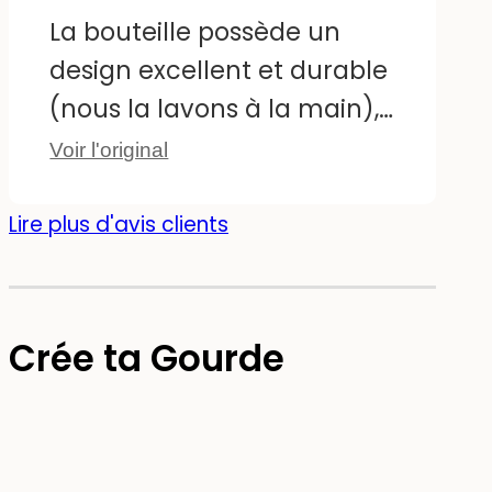
est magnifique et la
La bouteille possède un
bouteille passe au lave-
design excellent et durable
vaisselle.
(nous la lavons à la main),
elle est très pratique grâce
Voir l'original
à la possibilité de la
personnaliser avec un nom,
Lire plus d'avis clients
et enfin, elle garde l'eau
froide et fraîche toute la
journée.
Crée ta Gourde