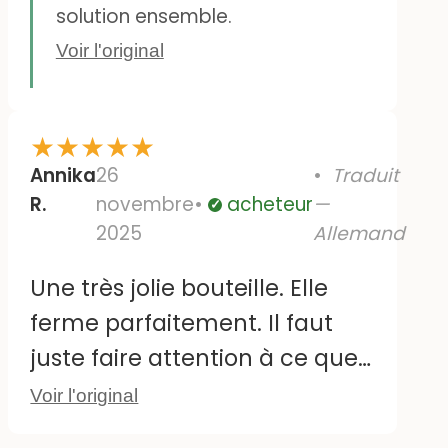
toutes les autres entreprises.
solution ensemble.
Je ne recommande pas
Voir l'original
Lappelit ! Je ne commanderai
plus jamais chez eux.
★
★
★
★
★
Annika
26
Traduit
R.
novembre
acheteur
—
Vérifié
2025
Allemand
Une très jolie bouteille. Elle
ferme parfaitement. Il faut
juste faire attention à ce que
l'enfant ne la tienne pas à
Voir l'original
l'envers, sinon le liquide risque