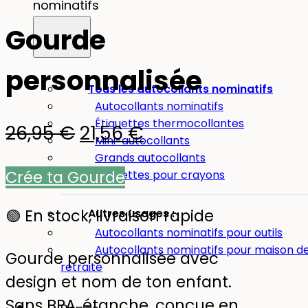
nominatifs
Gourde
personnalisée
Tous les autocollants nominatifs
Autocollants nominatifs
Étiquettes thermocollantes
Le
Le
26,95
€
21,56
€
Mini-autocollants
prix
prix
Grands autocollants
Crée ta Gourde
Étiquettes pour crayons
initial
actuel
était :
est :
🟢 En stock, livraison rapide
Autres usages :
Autocollants nominatifs pour outils
26,95 €.
21,56 €.
Autocollants nominatifs pour maison d
Gourde personnalisée avec
retraite
design et nom de ton enfant.
Sans BPA, étanche, conçue en