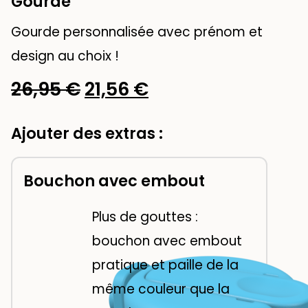
Gourde
Gourde personnalisée avec prénom et
design au choix !
Le
Le
26,95
€
21,56
€
prix
prix
Ajouter des extras :
initial
actuel
était :
est :
Bouchon avec embout
26,95 €.
21,56 €.
Plus de gouttes :
bouchon avec embout
pratique et paille de la
même couleur que la