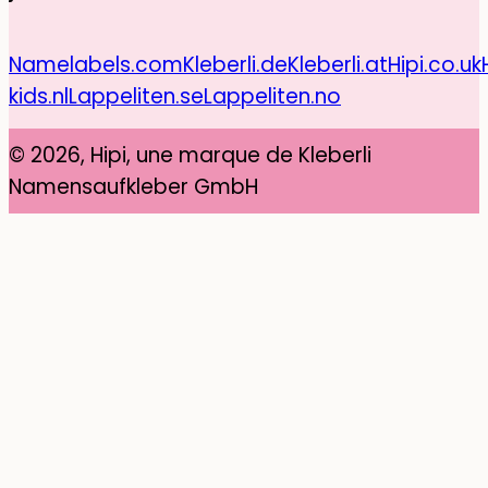
Namelabels.com
Kleberli.de
Kleberli.at
Hipi.co.uk
kids.nl
Lappeliten.se
Lappeliten.no
© 2026, Hipi, une marque de Kleberli
Namensaufkleber GmbH