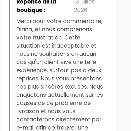
Réponse de la
13 juillet
toujours pas livré. Personne ne
boutique :
2026
sait pourquoi.
Merci pour votre commentaire,
J'ai passé une commande il y
Diana, et nous comprenons
votre frustration. Cette
a trois mois et le même
situation est inacceptable et
problème s'est reproduit. La
nous ne souhaitons en aucun
commande a dû être
cas qu'un client vive une telle
retournée sans que je reçoive
expérience, surtout pas à deux
reprises. Nous vous présentons
les articles. Cela se produit
nos plus sincères excuses. Nous
uniquement lorsque je
enquêtons actuellement sur les
commande chez Lappeliten
causes de ce problème de
et qu'ils utilisent UPS. Sinon, je
livraison et nous vous
contacterons directement par
reçois toujours mes colis de
e-mail afin de trouver une