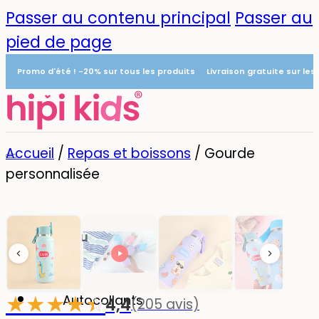
Passer au contenu principal
Passer au
pied de page
Promo d'été ! -20% sur tous les produits
Livraison gratuite sur le
Accueil
/
Repas et boissons
/
Gourde
personnalisée
Menu
0
★
★
★
★
☆
★
Autocollants
4,4
(205 avis)
-20%
Populaire !