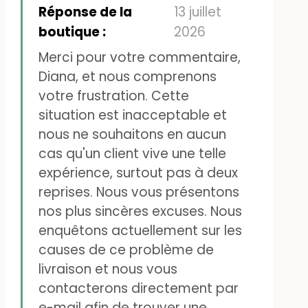
plus d'un mois, mais il n'est
Réponse de la
13 juillet
toujours pas livré. Personne ne
boutique :
2026
sait pourquoi.
Merci pour votre commentaire,
J'ai passé une commande il y
Diana, et nous comprenons
votre frustration. Cette
a trois mois et le même
situation est inacceptable et
problème s'est reproduit. La
nous ne souhaitons en aucun
commande a dû être
cas qu'un client vive une telle
retournée sans que je reçoive
expérience, surtout pas à deux
reprises. Nous vous présentons
les articles. Cela se produit
nos plus sincères excuses. Nous
uniquement lorsque je
enquêtons actuellement sur les
commande chez Lappeliten
causes de ce problème de
et qu'ils utilisent UPS. Sinon, je
livraison et nous vous
contacterons directement par
reçois toujours mes colis de
e-mail afin de trouver une