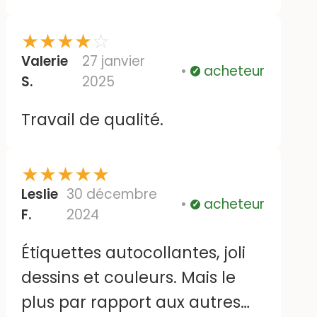
ari va Rentrer en maison de
retraite Bien cordialement
★
★
★
★
☆
mme chemin
Valerie
27 janvier
acheteur
Vérifié
S.
2025
Travail de qualité.
★
★
★
★
★
Leslie
30 décembre
acheteur
Vérifié
F.
2024
Étiquettes autocollantes, joli
dessins et couleurs. Mais le
plus par rapport aux autres