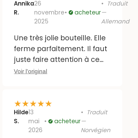
Annika
26
Traduit
R.
novembre
acheteur
—
Vérifié
2025
Allemand
Une très jolie bouteille. Elle
ferme parfaitement. Il faut
juste faire attention à ce
que l'enfant ne la tienne
Voir l'original
pas à l'envers, sinon le
liquide risque de couler par
★
★
★
★
★
le trou d'aération du
Hilde
13
Traduit
bouchon. Mon petit l'a
S.
mai
acheteur
—
compris au bout de deux
Vérifié
2026
Norvégien
ou trois jours ! :) Le motif