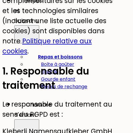
complémentaires sur les cookies
Repas
et les technologies similaires
et
(incluant une liste actuelle des
boissons
cookies) sont disponibles dans
notre
Politique relative aux
cookies
.
Repas et boissons
Boîte à goûter
1. Responsable du
Gourde
Gourde enfant
traitement
Pièces de rechange
Le responsable du traitement au
Chambre
sens du RGPD est :
d'enfant
Kleberli Namensaufkleber GmbH