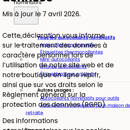
nominatifs
Mis à jour le 7 avril 2026.
Cette déclaration vous informe
Tous les autocollants nominatifs
sur le traitement des données à
Autocollants nominatifs
Étiquettes thermocollantes
caractère personnel lors de
Mini-autocollants
l’utilisation de notre site web et de
Grands autocollants
notre boutique en ligne Hipi.fr,
Étiquettes pour crayons
ainsi que sur vos droits selon le
Autres usages :
Règlement général sur la
Autocollants nominatifs pour outils
protection des données (RGPD).
Autocollants nominatifs pour maison d
retraite
Des informations