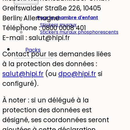
Greifswalder Straße 226, 10405
Berlin, Allemagne
Pour la chambre d'enfant
Stickers muraux
Téléphone : 0800 0008 401
Stickers muraux phosphorescents
E-mail :
salut@hipi.fr
Packs
Contact pour les demandes liées
à la protection des données :
salut@hipi.fr
(ou
dpo@hipi.fr
si
configuré).
À noter : si un délégué à la
protection des données est
désigné, ses coordonnées seront
ajoutées à cette déclaration.