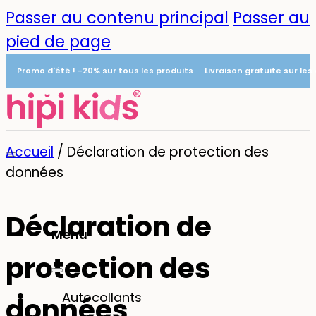
Passer au contenu principal
Passer au
pied de page
Promo d'été ! -20% sur tous les produits
Livraison gratuite sur le
Accueil
/
Déclaration de protection des
données
Déclaration de
Menu
protection des
0
Autocollants
données