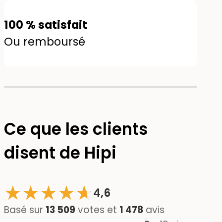
100 % satisfait
Ou remboursé
Ce que les clients
disent de Hipi
★
★
★
★
☆
★
4,6
Basé sur
13 509
votes et
1 478
avis