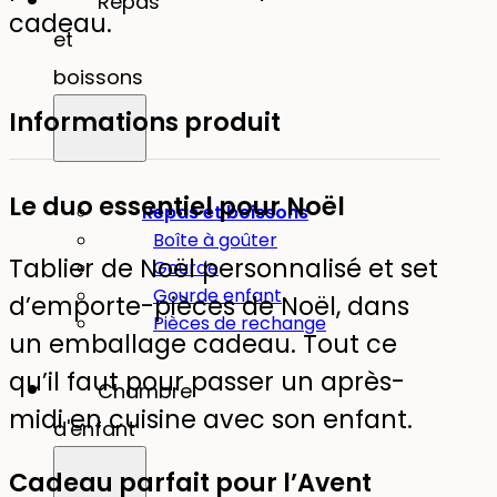
Repas
en
cadeau.
et
duo
boissons
Informations produit
Le duo essentiel pour Noël
Repas et boissons
Boîte à goûter
Tablier de Noël personnalisé et set
Gourde
Gourde enfant
d’emporte-pièces de Noël, dans
Pièces de rechange
un emballage cadeau. Tout ce
qu’il faut pour passer un après-
Chambre
midi en cuisine avec son enfant.
d'enfant
Cadeau parfait pour l’Avent