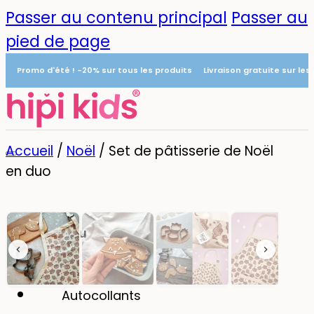
Passer au contenu principal
Passer au
pied de page
Promo d'été ! -20% sur tous les produits
Livraison gratuite sur le
Accueil
/
Noël
/
Set de pâtisserie de Noël
en duo
Menu
0
Autocollants