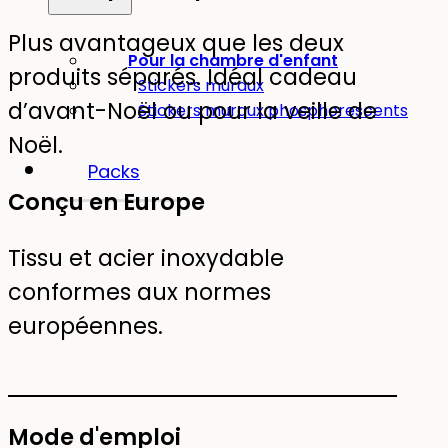
Plus avantageux que les deux
Pour la chambre d'enfant
produits séparés. Idéal cadeau
Stickers muraux
d’avant-Noël ou pour la veille de
Stickers muraux phosphorescents
Noël.
Packs
Conçu en Europe
Tissu et acier inoxydable
conformes aux normes
européennes.
Mode d'emploi