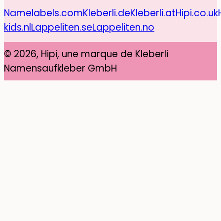
Namelabels.com
Kleberli.de
Kleberli.at
Hipi.co.uk
kids.nl
Lappeliten.se
Lappeliten.no
© 2026, Hipi, une marque de Kleberli
Namensaufkleber GmbH