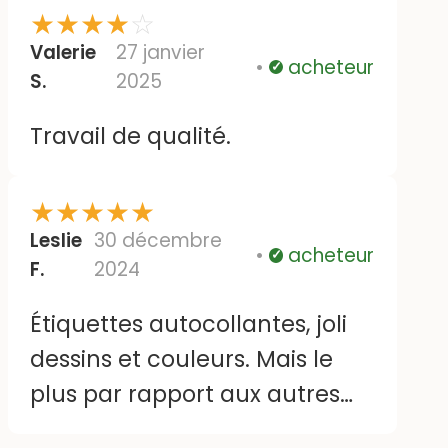
retraite Bien cordialement
★
★
★
★
☆
mme chemin
Valerie
27 janvier
acheteur
Vérifié
S.
2025
Travail de qualité.
★
★
★
★
★
Leslie
30 décembre
acheteur
Vérifié
F.
2024
Étiquettes autocollantes, joli
dessins et couleurs. Mais le
plus par rapport aux autres
vendeurs d'étiquettes c'est sa