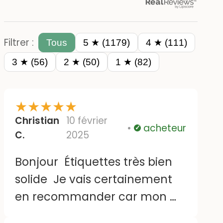
Filtrer :
Tous
5 ★ (1179)
4 ★ (111)
3 ★ (56)
2 ★ (50)
1 ★ (82)
★
★
★
★
★
Christian
10 février
acheteur
Vérifié
C.
2025
Bonjour Étiquettes très bien
solide Je vais certainement
en recommander car mon m
ari va Rentrer en maison de