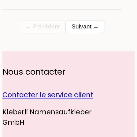
taille qui est juste parfaite, pas
trop grandes qui tiennent sur
tous supports !
← Précédent
Suivant →
Nous contacter
Contacter le service client
Kleberli Namensaufkleber
GmbH