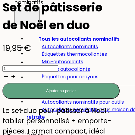
nominatifs
Set de pâtisserie
de Noël en duo
Tous les autocollants nominatifs
19,95
€
Autocollants nominatifs
Étiquettes thermocollantes
Mini-autocollants
quantité
Grands autocollants
de
Étiquettes pour crayons
Set
Ajouter au panier
Autres usages :
de
Autocollants nominatifs pour outils
pâtisserie
Le set duo pour pâtisser à Noël :
Autocollants nominatifs pour maison d
de
retraite
tablier personnalisé + emporte-
Noël
pièces. Format compact, idéal