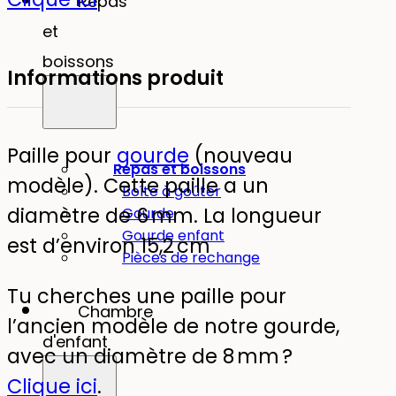
Repas
et
boissons
Informations produit
Paille pour
gourde
(nouveau
Repas et boissons
modèle). Cette paille a un
Boîte à goûter
diamètre de 6 mm. La longueur
Gourde
Gourde enfant
est d’environ 15,2 cm
Pièces de rechange
Tu cherches une paille pour
Chambre
l’ancien modèle de notre gourde,
d'enfant
avec un diamètre de 8 mm ?
Clique ici
.