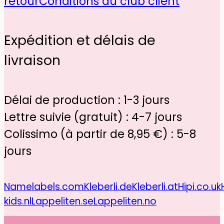
retour
Conditions du club client
Expédition et délais de
livraison
Délai de production : 1-3 jours
Lettre suivie (gratuit) : 4-7 jours
Colissimo (à partir de 8,95 €) : 5-8
jours
Namelabels.com
Kleberli.de
Kleberli.at
Hipi.co.uk
kids.nl
Lappeliten.se
Lappeliten.no