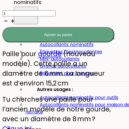
nominatifs
prix
prix
quantité
initial
actuel
de
était :
est :
Paille
Ajouter au panier
Tous les autocollants nominatifs
2,95 €.
2,36 €.
pour
Autocollants nominatifs
gourde
Étiquettes thermocollantes
Paille pour
gourde
(nouveau
Mini-autocollants
modèle). Cette paille a un
Grands autocollants
diamètre de 6 mm. La longueur
Étiquettes pour crayons
est d’environ 15,2 cm
Autres usages :
Autocollants nominatifs pour outils
Tu cherches une paille pour
Autocollants nominatifs pour maison d
l’ancien modèle de notre gourde,
retraite
avec un diamètre de 8 mm ?
Clique ici
.