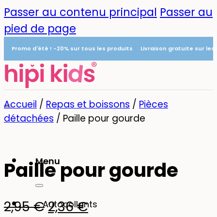
Passer au contenu principal
Passer au
pied de page
Promo d'été ! -20% sur tous les produits
Livraison gratuite sur le
Accueil
/
Repas et boissons
/
Pièces
détachées
/
Paille pour gourde
-20%
Menu
Paille pour gourde
0
Le
Le
2,95
€
2,36
€
Autocollants