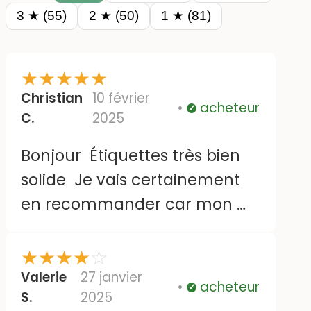
3 ★ (55)
2 ★ (50)
1 ★ (81)
★
★
★
★
★
Christian
10 février
acheteur
Vérifié
C.
2025
Bonjour Étiquettes très bien
solide Je vais certainement
en recommander car mon m
ari va Rentrer en maison de
retraite Bien cordialement
★
★
★
★
☆
mme chemin
Valerie
27 janvier
acheteur
Vérifié
S.
2025