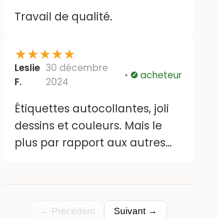
Travail de qualité.
★
★
★
★
★
Leslie
30 décembre
acheteur
Vérifié
F.
2024
Étiquettes autocollantes, joli
dessins et couleurs. Mais le
plus par rapport aux autres
vendeurs d'étiquettes c'est sa
taille qui est juste parfaite, pas
trop grandes qui tiennent sur
tous supports !
← Précédent
Suivant →