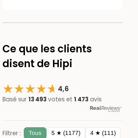
Ce que les clients
disent de Hipi
★
★
★
★
☆
★
4,6
Basé sur
13 493
votes et
1 473
avis
Filtrer :
Tous
5 ★ (1177)
4 ★ (111)