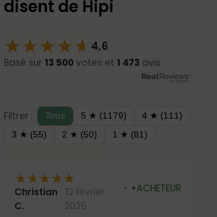
disent de Hipi
★
★
★
★
☆
★
4,6
Basé sur
13 500
votes et
1 473
avis
Filtrer :
Tous
5 ★ (1179)
4 ★ (111)
3 ★ (55)
2 ★ (50)
1 ★ (81)
★
★
★
★
★
ACHETEUR
Christian
10 février
Vérifié
C.
2025