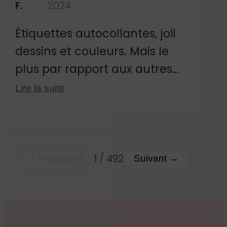
F.
2024
Étiquettes autocollantes, joli
dessins et couleurs. Mais le
plus par rapport aux autres
vendeurs d'étiquettes c'est sa
Lire la suite
taille qui est juste parfaite, pas
trop grandes qui tiennent sur
tous supports !
1 / 492
← Précédent
Suivant →