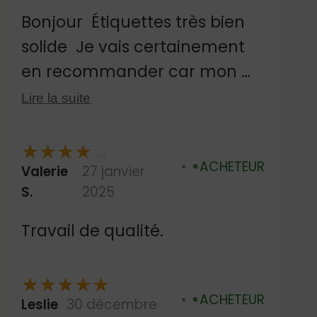
Bonjour Étiquettes très bien
solide Je vais certainement
en recommander car mon m
ari va Rentrer en maison de
Lire la suite
retraite Bien cordialement
mme chemin
★
★
★
★
☆
ACHETEUR
Valerie
27 janvier
Vérifié
S.
2025
Travail de qualité.
★
★
★
★
★
ACHETEUR
Leslie
30 décembre
Vérifié