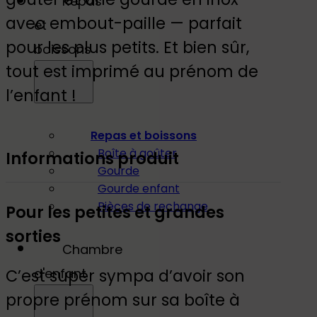
Repas
avec embout-paille — parfait
et
pour les plus petits. Et bien sûr,
boissons
tout est imprimé au prénom de
l’enfant !
Repas et boissons
Boîte à goûter
Informations produit
Gourde
Gourde enfant
Pièces de rechange
Pour les petites et grandes
sorties
Chambre
C’est super sympa d’avoir son
d'enfant
propre prénom sur sa boîte à