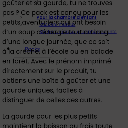
goûter et sa gourde, tu ne trouves
pas ? Ce pack est conçu pour les
Pour la chambre d'enfant
petits aventuriers qui ont besoin
Stickers muraux
d’un coup d’énergie tout au long
Stickers muraux phosphorescents
d’une longue journée, que ce soit
Packs
à la crèche, à l’école ou en balade
en forêt. Avec le prénom imprimé
directement sur le produit, tu
obtiens une boîte à goûter et une
gourde uniques, faciles à
distinguer de celles des autres.
La gourde pour les plus petits
maintient la boisson au frais toute