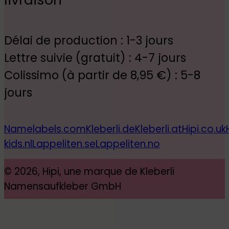
Délai de production : 1-3 jours
Lettre suivie (gratuit) : 4-7 jours
Colissimo (à partir de 8,95 €) : 5-8
jours
Namelabels.com
Kleberli.de
Kleberli.at
Hipi.co.uk
kids.nl
Lappeliten.se
Lappeliten.no
© 2026, Hipi, une marque de Kleberli
Namensaufkleber GmbH