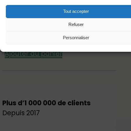
Prix d'origine (2 produits)
55,90
€
Tout accepter
Prix du pack
41,93
€
Refuser
Vous économisez
13,97
€
Personnaliser
Ajouter au panier
Plus d’1 000 000 de clients
Depuis 2017