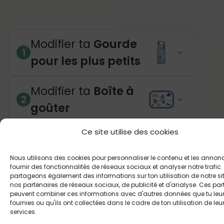
Modifier ta
Gourde
1
pour les plus petits
Modifier ta
Boîte à
2
goûter
Récapitulatif - Boîte à goûter et
Ce site utilise des cookies
gourde pour les plus petits
Nous utilisons des cookies pour personnaliser le contenu et les annon
fournir des fonctionnalités de réseaux sociaux et analyser notre trafic
partageons également des informations sur ton utilisation de notre si
nos partenaires de réseaux sociaux, de publicité et d'analyse. Ces par
peuvent combiner ces informations avec d'autres données que tu leu
fournies ou qu'ils ont collectées dans le cadre de ton utilisation de leu
services.