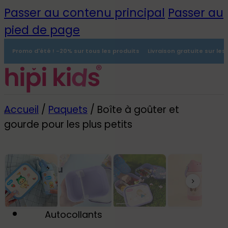
Passer au contenu principal
Passer au
pied de page
Promo d'été ! -20% sur tous les produits
Livraison gratuite sur le
Accueil
/
Paquets
/
Boîte à goûter et
gourde pour les plus petits
Menu
0
Autocollants
-25%