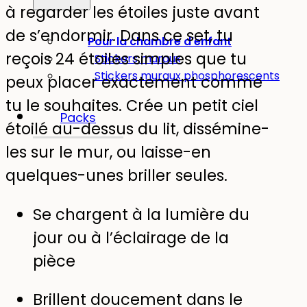
à regarder les étoiles juste avant
de s’endormir. Dans ce set, tu
Pour la chambre d'enfant
reçois 24 étoiles simples que tu
Stickers muraux
Stickers muraux phosphorescents
peux placer exactement comme
tu le souhaites. Crée un petit ciel
Packs
étoilé au-dessus du lit, dissémine-
les sur le mur, ou laisse-en
quelques-unes briller seules.
Se chargent à la lumière du
jour ou à l’éclairage de la
pièce
Brillent doucement dans le