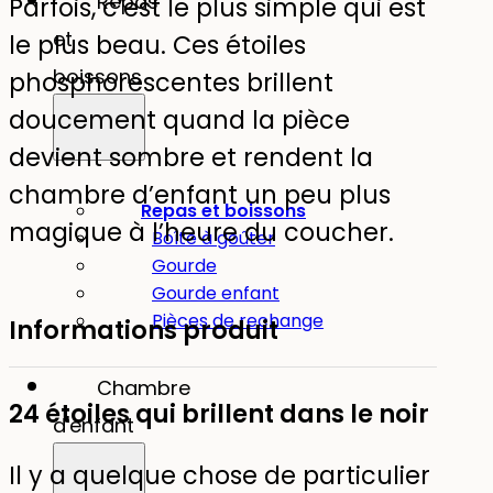
Repas
Parfois, c’est le plus simple qui est
:
et
le plus beau. Ces étoiles
Étoiles
boissons
phosphorescentes brillent
doucement quand la pièce
devient sombre et rendent la
chambre d’enfant un peu plus
Repas et boissons
magique à l’heure du coucher.
Boîte à goûter
Gourde
Gourde enfant
Pièces de rechange
Informations produit
Chambre
24 étoiles qui brillent dans le noir
d'enfant
Il y a quelque chose de particulier