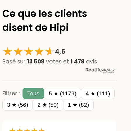
Ce que les clients
disent de Hipi
★
★
★
★
☆
★
4,6
Basé sur
13 509
votes et
1 478
avis
Filtrer :
Tous
5 ★ (1179)
4 ★ (111)
3 ★ (56)
2 ★ (50)
1 ★ (82)