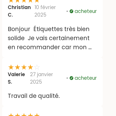
★
★
★
★
★
Christian
10 février
acheteur
Vérifié
C.
2025
Bonjour Étiquettes très bien
solide Je vais certainement
en recommander car mon m
ari va Rentrer en maison de
retraite Bien cordialement
★
★
★
★
☆
mme chemin
Valerie
27 janvier
acheteur
Vérifié
S.
2025
Travail de qualité.
★
★
★
★
★