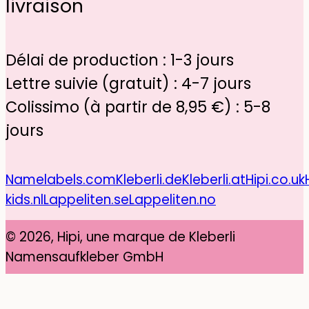
livraison
Délai de production : 1-3 jours
Lettre suivie (gratuit) : 4-7 jours
Colissimo (à partir de 8,95 €) : 5-8
jours
Namelabels.com
Kleberli.de
Kleberli.at
Hipi.co.uk
kids.nl
Lappeliten.se
Lappeliten.no
© 2026, Hipi, une marque de Kleberli
Namensaufkleber GmbH