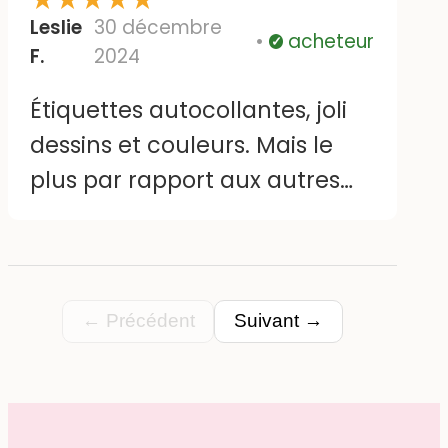
Leslie
30 décembre
acheteur
Vérifié
F.
2024
Étiquettes autocollantes, joli
dessins et couleurs. Mais le
plus par rapport aux autres
vendeurs d'étiquettes c'est sa
taille qui est juste parfaite, pas
trop grandes qui tiennent sur
tous supports !
← Précédent
Suivant →