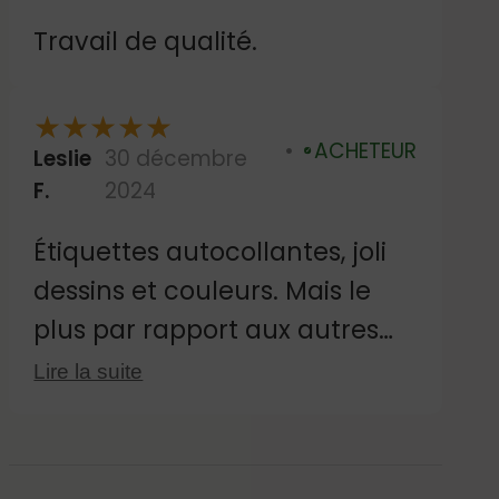
Travail de qualité.
★
★
★
★
★
ACHETEUR
Leslie
30 décembre
Vérifié
F.
2024
Étiquettes autocollantes, joli
dessins et couleurs. Mais le
plus par rapport aux autres
vendeurs d'étiquettes c'est sa
Lire la suite
taille qui est juste parfaite, pas
trop grandes qui tiennent sur
tous supports !