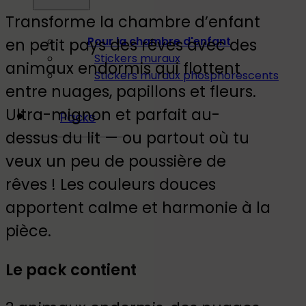
Transforme la chambre d’enfant
Pour la chambre d'enfant
en petit pays des rêves avec des
Stickers muraux
animaux endormis qui flottent
Stickers muraux phosphorescents
entre nuages, papillons et fleurs.
Ultra-mignon et parfait au-
Packs
dessus du lit — ou partout où tu
veux un peu de poussière de
rêves ! Les couleurs douces
apportent calme et harmonie à la
pièce.
Le pack contient