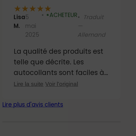
★
★
★
★
★
décoller et à repositionner
ACHETEUR
Lisa
5
Traduit
sans laisser de traces. Le
Vérifié
M.
mai
—
seul petit bémol, c'est que
2025
Allemand
certains grands motifs sont
en double ; ce serait bien
La qualité des produits est
qu'ils soient en miroir. Mais
telle que décrite. Les
sinon, ils sont super !
autocollants sont faciles à
appliquer sur le mur et ont
Lire la suite
Voir l'original
fière allure ! Mon fils
s'amuse beaucoup avec sa
Lire plus d'avis clients
chambre nouvellement
décorée !