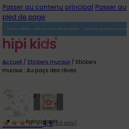
Passer au contenu principal
Passer au
pied de page
Promo d'été ! -20% sur tous les produits
Livraison gratuite sur le
Accueil
/
Stickers muraux
/
Stickers
muraux : Au pays des rêves
Menu
0
★
★
★
★
☆
★
Autocollants
4,6
(54 avis)
-20%