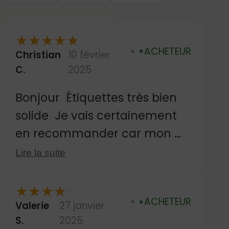
★
★
★
★
★
ACHETEUR
Christian
10 février
Vérifié
C.
2025
Bonjour Étiquettes très bien
solide Je vais certainement
en recommander car mon m
ari va Rentrer en maison de
Lire la suite
retraite Bien cordialement
mme chemin
★
★
★
★
☆
ACHETEUR
Valerie
27 janvier
Vérifié
S.
2025