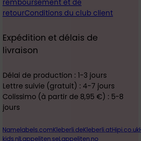
remboursement et de
retour
Conditions du club client
Expédition et délais de
livraison
Délai de production : 1-3 jours
Lettre suivie (gratuit) : 4-7 jours
Colissimo (à partir de 8,95 €) : 5-8
jours
Namelabels.com
Kleberli.de
Kleberli.at
Hipi.co.uk
kids.nl
Lappeliten.se
Lappeliten.no