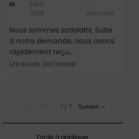
M.
juillet
—
conformes aux photos. Nous
2026
Allemand
ne pouvons pas encore nous
prononcer sur leur durabilité,
Nous sommes satisfaits. Suite
leur durée de vie ni la facilité
à notre demande, nous avons
avec laquelle on peut les
rapidement reçu
retirer.
confirmation du nombre de
Lire la suite
Voir l'original
fleurs incluses dans le
bouquet. Jusqu'à présent,
elles adhèrent parfaitement
et correspondent à la photo.
1 / 7
← Précédent
Suivant →
Facile à appliquer