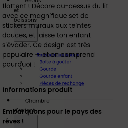
Repas
pays
flottent ! Décore au-dessus du lit
et
des
avec ce magnifique set de
boissons
rêves
stickers muraux aux teintes
douces, et laisse ton enfant
s’évader. Ce design est très
populaire — et on comprend
Repas et boissons
Boîte à goûter
pourquoi !
Gourde
Gourde enfant
Pièces de rechange
Informations produit
Chambre
Embarquons pour le pays des
d'enfant
rêves !