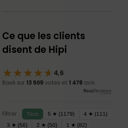
Ce que les clients
disent de Hipi
★
★
★
★
☆
★
4,6
Basé sur
13 509
votes et
1 478
avis
Filtrer :
Tous
5 ★ (1179)
4 ★ (111)
3 ★ (56)
2 ★ (50)
1 ★ (82)