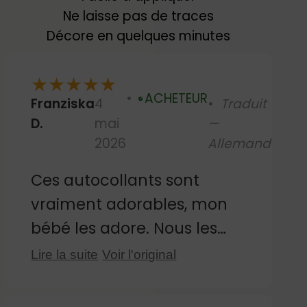
Ne laisse pas de traces
Décore en quelques minutes
★
★
★
★
★
ACHETEUR
Franziska
4
Traduit
Vérifié
D.
mai
—
2026
Allemand
Ces autocollants sont
vraiment adorables, mon
bébé les adore. Nous les
avons collés sur le
Lire la suite
Voir l'original
carrelage près de la table à
langer. Ils sont faciles à