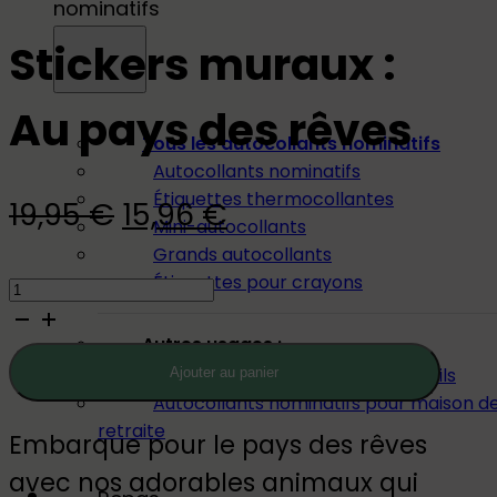
nominatifs
Stickers muraux :
Au pays des rêves
Tous les autocollants nominatifs
Autocollants nominatifs
Étiquettes thermocollantes
Le
Le
19,95
€
15,96
€
Mini-autocollants
prix
prix
Grands autocollants
quantité
Étiquettes pour crayons
initial
actuel
de
était :
est :
Autres usages :
Stickers
Autocollants nominatifs pour outils
Ajouter au panier
19,95 €.
15,96 €.
muraux
Autocollants nominatifs pour maison d
:
retraite
Embarque pour le pays des rêves
Au
avec nos adorables animaux qui