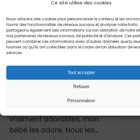
Ce site utilise des cookies
3 ★ (2)
2 ★ (1)
1 ★ (1)
Nous utilisons des cookies pour personnaliser le contenu et les annon
Trier :
Les plus pertinents
fournir des fonctionnalités de réseaux sociaux et analyser notre trafic
partageons également des informations sur ton utilisation de notre si
Les plus récents
nos partenaires de réseaux sociaux, de publicité et d'analyse. Ces par
peuvent combiner ces informations avec d'autres données que tu leu
fournies ou qu'ils ont collectées dans le cadre de ton utilisation de leu
services.
★
★
★
★
★
ACHETEUR
Franziska
4
Traduit
Tout accepter
Vérifié
D.
mai
—
Refuser
2026
Allemand
Personnaliser
Ces autocollants sont
vraiment adorables, mon
bébé les adore. Nous les