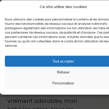
Ce site utilise des cookies
Filtrer :
Tous
5 ★ (13)
4 ★ (4)
3 ★ (2)
2 ★ (1)
1 ★ (1)
Nous utilisons des cookies pour personnaliser le contenu et les annon
fournir des fonctionnalités de réseaux sociaux et analyser notre trafic
Trier :
Les plus pertinents
partageons également des informations sur ton utilisation de notre si
nos partenaires de réseaux sociaux, de publicité et d'analyse. Ces par
Les plus récents
peuvent combiner ces informations avec d'autres données que tu leu
fournies ou qu'ils ont collectées dans le cadre de ton utilisation de leu
services.
★
★
★
★
★
Tout accepter
ACHETEUR
Franziska
4
Traduit
Vérifié
D.
mai
—
Refuser
2026
Allemand
Personnaliser
Ces autocollants sont
vraiment adorables, mon