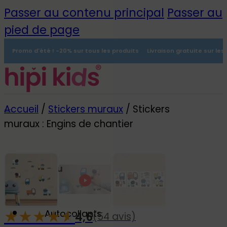
Passer au contenu principal
Passer au
pied de page
Promo d'été ! -20% sur tous les produits
Livraison gratuite sur le
Accueil
/
Stickers muraux
/
Stickers
muraux : Engins de chantier
Menu
0
★
★
★
★
☆
★
Autocollants
4,6
(54 avis)
-20%