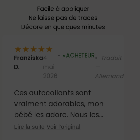
Facile à appliquer
Ne laisse pas de traces
Décore en quelques minutes
★
★
★
★
★
ACHETEUR
Franziska
4
Traduit
Vérifié
D.
mai
—
2026
Allemand
Ces autocollants sont
vraiment adorables, mon
bébé les adore. Nous les
avons collés sur le
Lire la suite
Voir l'original
carrelage près de la table à