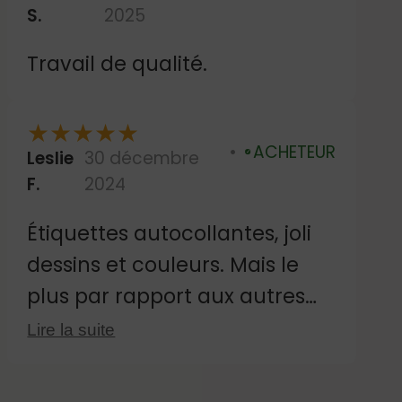
S.
2025
Travail de qualité.
★
★
★
★
★
ACHETEUR
Leslie
30 décembre
Vérifié
F.
2024
Étiquettes autocollantes, joli
dessins et couleurs. Mais le
plus par rapport aux autres
vendeurs d'étiquettes c'est sa
Lire la suite
taille qui est juste parfaite, pas
trop grandes qui tiennent sur