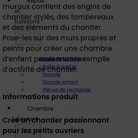
Repas
de
muraux contient des engins de
et
chantier
chantier stylés, des tombereaux
boissons
et des éléments du chantier.
Pose-les sur des murs propres et
peints pour créer une chambre
d’enfant passionnante remplie
Repas et boissons
Boîte à goûter
d’activité de chantier.
Gourde
Gourde enfant
Pièces de rechange
Informations produit
Chambre
Crée un chantier passionnant
d'enfant
pour les petits ouvriers