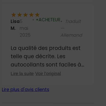
langer. Ils sont faciles à
★
★
★
★
★
décoller et à repositionner
ACHETEUR
Lisa
5
Traduit
sans laisser de traces. Le
Vérifié
M.
mai
—
seul petit bémol, c'est que
2025
Allemand
certains grands motifs sont
en double ; ce serait bien
La qualité des produits est
qu'ils soient en miroir. Mais
telle que décrite. Les
sinon, ils sont super !
autocollants sont faciles à
appliquer sur le mur et ont
Lire la suite
Voir l'original
fière allure ! Mon fils
s'amuse beaucoup avec sa
Lire plus d'avis clients
chambre nouvellement
décorée !