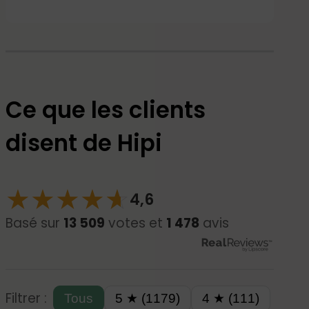
Ce que les clients
disent de Hipi
★
★
★
★
☆
★
4,6
Basé sur
13 509
votes et
1 478
avis
Filtrer :
Tous
5 ★ (1179)
4 ★ (111)