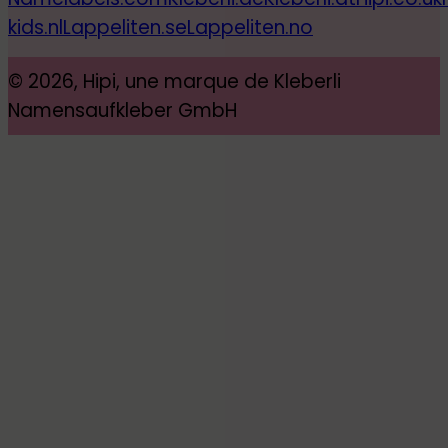
kids.nl
Lappeliten.se
Lappeliten.no
© 2026, Hipi, une marque de Kleberli
Namensaufkleber GmbH