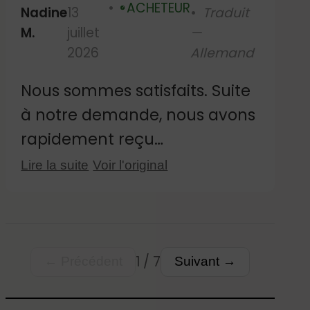
ACHETEUR
comme prévu et sont
Nadine
13
Traduit
Vérifié
M.
juillet
—
conformes aux photos. Nous
2026
Allemand
ne pouvons pas encore nous
prononcer sur leur durabilité,
Nous sommes satisfaits. Suite
leur durée de vie ni la facilité
à notre demande, nous avons
avec laquelle on peut les
rapidement reçu
retirer.
confirmation du nombre de
Lire la suite
Voir l'original
fleurs incluses dans le
bouquet. Jusqu'à présent,
elles adhèrent parfaitement
et correspondent à la photo.
1 / 7
← Précédent
Suivant →