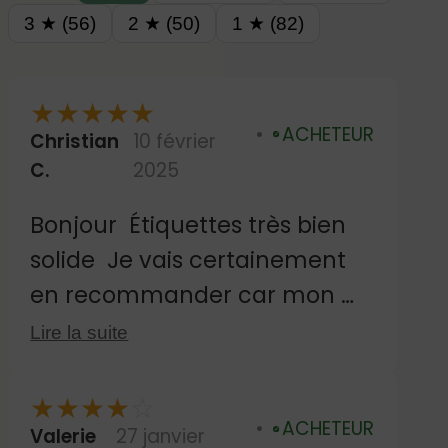
3 ★ (56)
2 ★ (50)
1 ★ (82)
★
★
★
★
★
ACHETEUR
Christian
10 février
Vérifié
C.
2025
Bonjour Étiquettes très bien
solide Je vais certainement
en recommander car mon m
ari va Rentrer en maison de
Lire la suite
retraite Bien cordialement
mme chemin
★
★
★
★
☆
ACHETEUR
Valerie
27 janvier
Vérifié