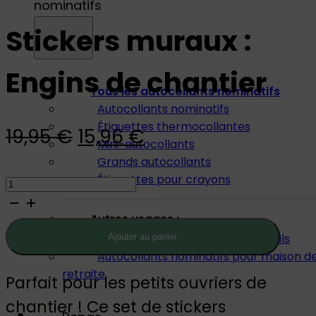
nominatifs
Stickers muraux :
Engins de chantier
Tous les autocollants nominatifs
Autocollants nominatifs
Étiquettes thermocollantes
Le
Le
19,95
€
15,96
€
Mini-autocollants
prix
prix
Grands autocollants
quantité
Étiquettes pour crayons
initial
actuel
de
était :
est :
Autres usages :
Stickers
Autocollants nominatifs pour outils
Ajouter au panier
19,95 €.
15,96 €.
muraux
Autocollants nominatifs pour maison d
:
retraite
Parfait pour les petits ouvriers de
Engins
chantier ! Ce set de stickers