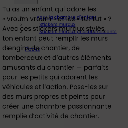
Tu as un enfant qui adore les
Pour la chambre d'enfant
« vroum vroum » et les « tut tut » ?
Stickers muraux
Avec ces stickers muraux stylés,
Stickers muraux phosphorescents
ton enfant peut remplir les murs
d’engins de chantier, de
Packs
tombereaux et d’autres éléments
amusants du chantier — parfaits
pour les petits qui adorent les
véhicules et l’action. Pose-les sur
des murs propres et peints pour
créer une chambre passionnante
remplie d’activité de chantier.