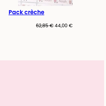
Pack crèche
-30%
62,85
€
44,00
€