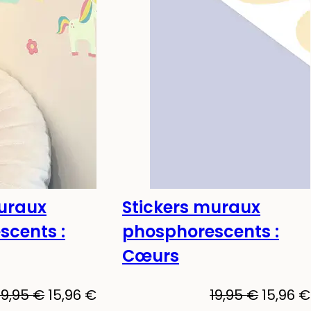
muraux
Stickers muraux
scent !
-20%
Phosphorescent !
scents :
phosphorescents :
Cœurs
Le
Le
Le
19,95
€
15,96
€
19,95
€
15,96
€