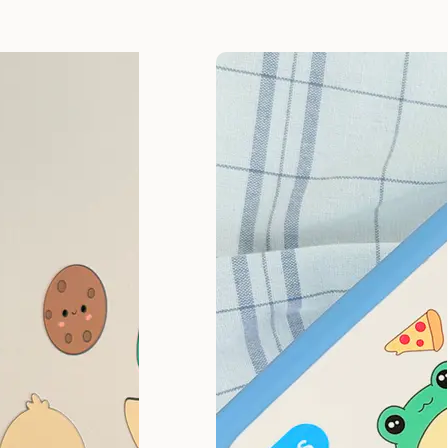
prix
prix
prix
initial
actuel
initial
était :
est :
était :
19,95 €.
15,96 €.
19,95 €