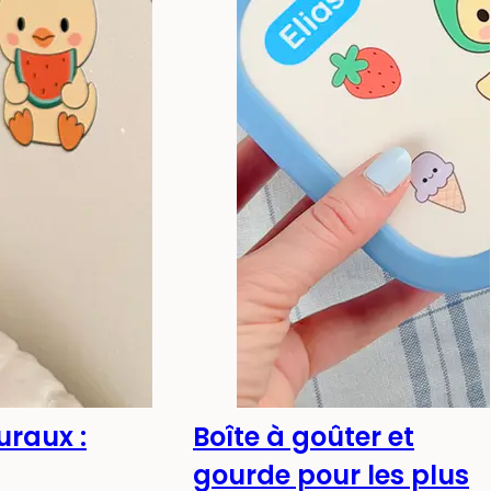
uraux :
Boîte à goûter et
-25%
gourde pour les plus