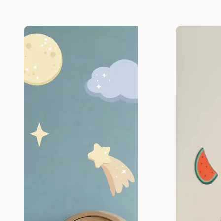
prix
prix
initial
actuel
était :
est :
11,95 €.
9,56 €.