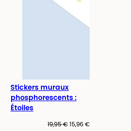
Stickers muraux
-20%
Phosphorescent !
phosphorescents :
Étoiles
Le
Le
Le
19,95
€
15,96
€