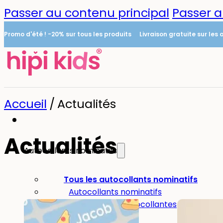
Passer au contenu principal
Passer a
Promo d'été ! -20% sur tous les produits
Livraison gratuite sur les
Accueil
/
Actualités
Actualités
Autocollants nominatifs
0
Tous les autocollants nominatifs
Autocollants nominatifs
Étiquettes thermocollantes
Mini-autocollants