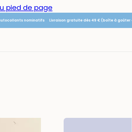
u pied de page
 autocollants nominatifs
Livraison gratuite dès 49 € (boîte à goûter