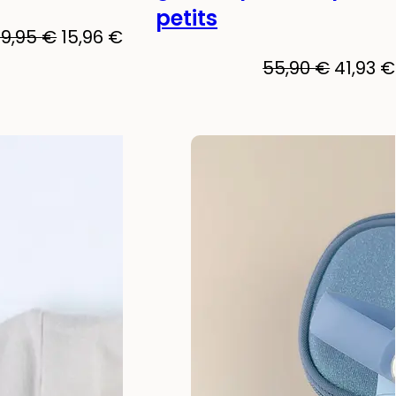
petits
Le
Le
19,95
€
15,96
€
prix
prix
55,90
€
41,93
€
initial
actuel
était :
est :
19,95 €.
15,96 €.