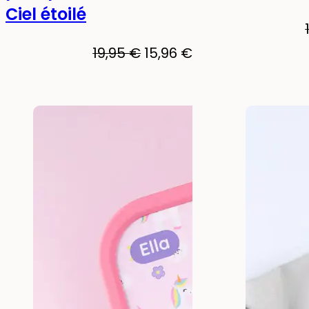
Ciel étoilé
Le
Le
19,95
€
15,96
€
prix
prix
initial
actuel
était :
est :
19,95 €.
15,96 €.