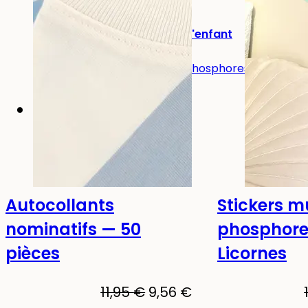
Pour la chambre d'enfant
Stickers muraux
Stickers muraux phosphorescents
Packs
Autocollants
Stickers 
-20%
-20%
Phosphore
nominatifs — 50
phosphore
pièces
Licornes
Le
Le
11,95
€
9,56
€