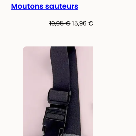
Moutons sauteurs
Le
Le
19,95
€
15,96
€
prix
prix
initial
actuel
était :
est :
19,95 €.
15,96 €.