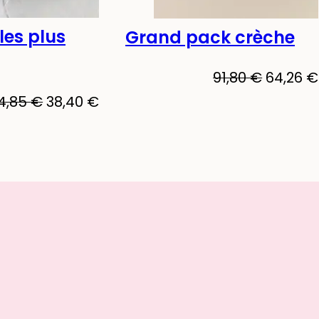
les plus
Grand pack crèche
-30%
91,80
€
64,26
€
4,85
€
38,40
€