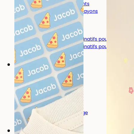
Grands autocollants
Étiquettes pour crayons
Autres usages :
Autocollants nominatifs pour outils
Autocollants nominatifs pour maison de
Repas et boissons
Repas et boissons
Boîte à goûter
Gourde
Gourde enfant
Pièces de rechange
Chambre d'enfant