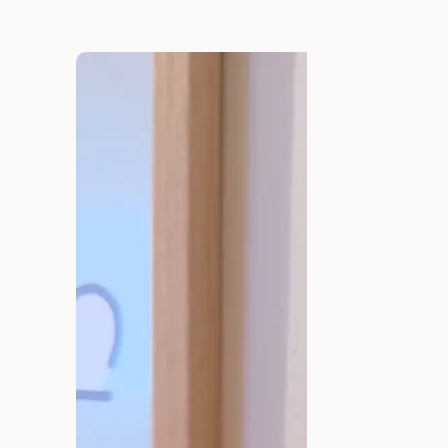
prix
prix
prix
actuel
initial
actuel
est :
était :
est :
.
15,96 €.
19,95 €.
15,96 €.